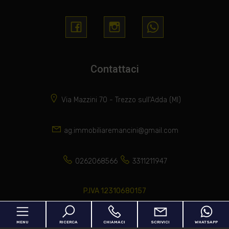
Contattaci
Via Mazzini 70 - Trezzo sull'Adda (MI)
ag.immobiliaremancini@gmail.com
0262068566
3311211947
P.IVA 12310680157
MENU
RICERCA
CHIAMACI
SCRIVICI
WHATSAPP