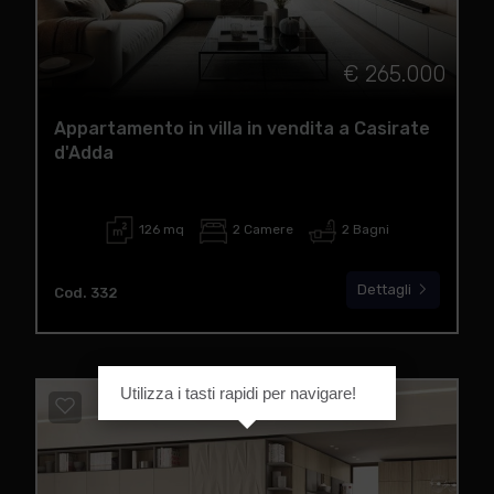
€ 265.000
Appartamento in villa in vendita a Casirate
d'Adda
126 mq
2 Camere
2 Bagni
Dettagli
Cod. 332
Utilizza i tasti rapidi per navigare!