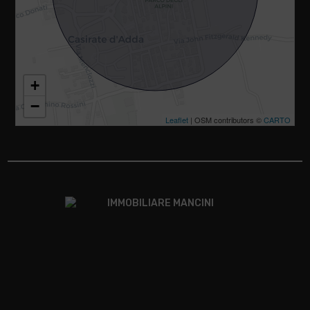
+
−
Leaflet
| OSM contributors ©
CARTO