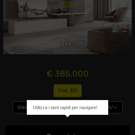
[
1
/
7
]
€ 385.000
Cod. 331
Classe energetica
:
A4
EP glnr
: 11.20 kwh/㎡
Utilizza i tasti rapidi per navigare!