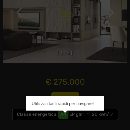
[
1
/
5
]
€ 275.000
Cod. 333
Utilizza i tasti rapidi per navigare!
Classe energetica
:
A4
EP glnr
: 11.20 kwh/㎡