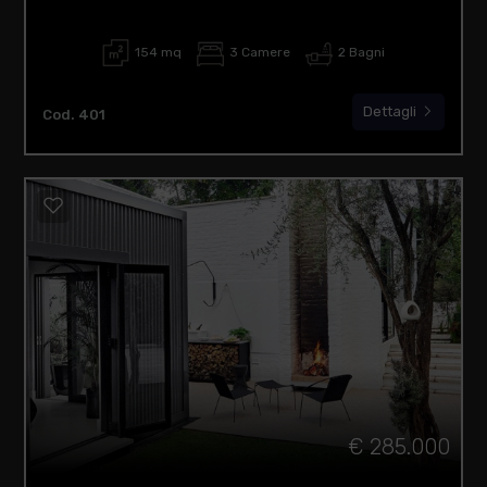
154 mq
3 Camere
2 Bagni
Dettagli
Cod. 401
€ 285.000