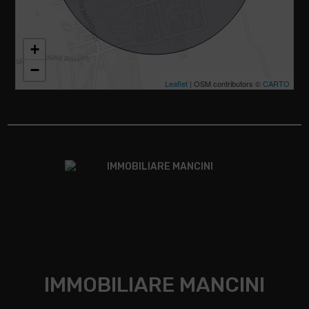
+
−
Leaflet
| OSM contributors ©
CARTO
IMMOBILIARE MANCINI