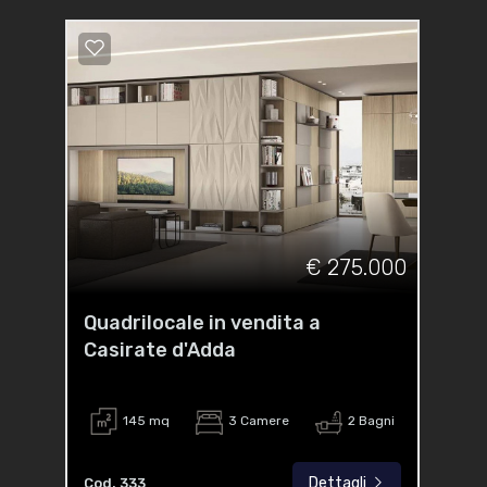
€ 275.000
Quadrilocale in vendita a
Casirate d'Adda
145 mq
3 Camere
2 Bagni
Dettagli
Cod. 333