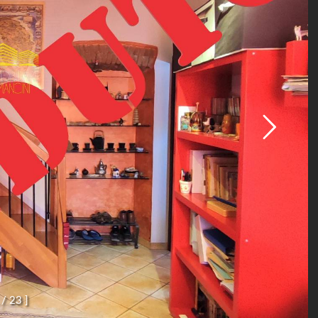
/
2
3
]