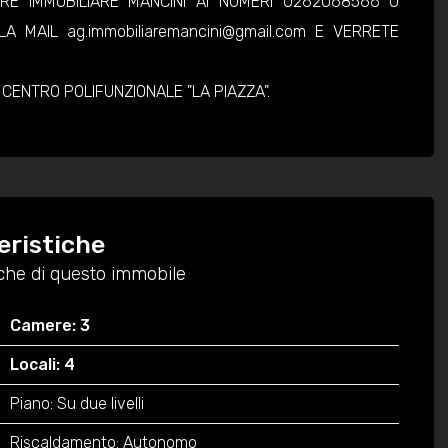
ARE IMMOBILIARE MANCINI AI NUMERI 0262068566 O
A MAIL ag.immobiliaremancini@gmail.com E VERRETE
, CENTRO POLIFUNZIONALE "LA PIAZZA".
eristiche
tiche di questo immobile
Camere: 3
Locali: 4
Piano: Su due livelli
Riscaldamento: Autonomo