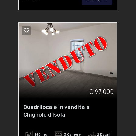
€ 97.000
Quadrilocale in vendita a
Chignolo d'Isola
140 mq
3 Camere
2 Bagni