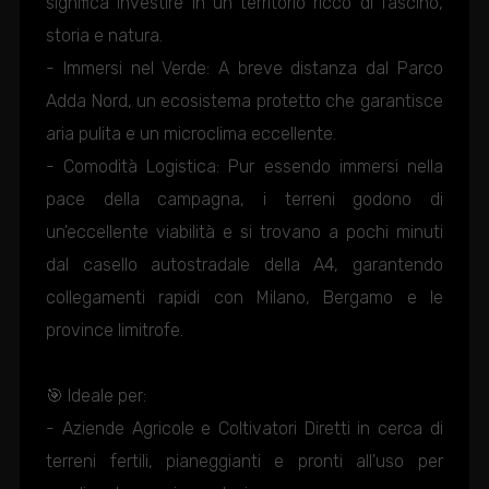
significa investire in un territorio ricco di fascino,
storia e natura.
- Immersi nel Verde: A breve distanza dal Parco
Adda Nord, un ecosistema protetto che garantisce
aria pulita e un microclima eccellente.
- Comodità Logistica: Pur essendo immersi nella
pace della campagna, i terreni godono di
un'eccellente viabilità e si trovano a pochi minuti
dal casello autostradale della A4, garantendo
collegamenti rapidi con Milano, Bergamo e le
province limitrofe.
🎯 Ideale per:
- Aziende Agricole e Coltivatori Diretti in cerca di
terreni fertili, pianeggianti e pronti all'uso per