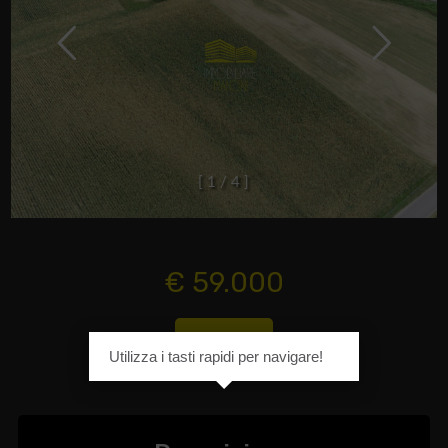
[
1
/
4
]
€ 59.000
Cod. 448
Utilizza i tasti rapidi per navigare!