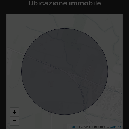
Ubicazione immobile
+
−
Leaflet
| OSM contributors ©
CARTO