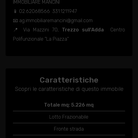
IMMOBILIARE MANCINI
📱 02.62068566  331.1211947
📧 ag.immobiliaremancini@gmail.com
📍 Via Mazzini 70,
Trezzo sull'Adda
 Centro
Polifunzionale "La Piazza"
Caratteristiche
Scopri le caratteristiche di questo immobile
Totale mq: 5.226 mq
Lotto Frazionabile
Fronte strada