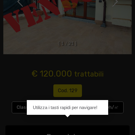
[
1
/
2
1
]
€ 120.000
trattabili
Cod. 129
Classe energetica
:
G
EP glnr
: 253.32 kwh/㎡
Utilizza i tasti rapidi per navigare!