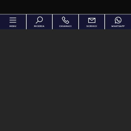
MENU
RICERCA
CHIAMACI
SCRIVICI
WHATSAPP
Home
Chi siamo
In vendita
In affitto
Servizi