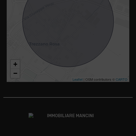
+
−
Leaflet
| OSM contributors ©
CARTO