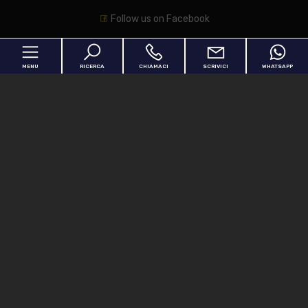
Follow us on Facebook
Follow us on Instagram
MENU
RICERCA
CHIAMACI
SCRIVICI
WHATSAPP
Contattaci
Home
Via Mazzini 70 - Trezzo sull'Adda (MI)
Chi siamo
In vendita
ag.immobiliaremancini@gmail.com
In affitto
0262068566
3311211947
Servizi